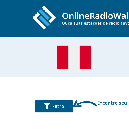
OnlineRadioWal
Ouça suas estações de rádio favo
Encontre seu
Filtro