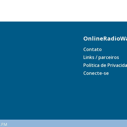
OnlineRadioWa
Contato
Links / parceiros
Política de Privacid
Conecte-se
e.FM