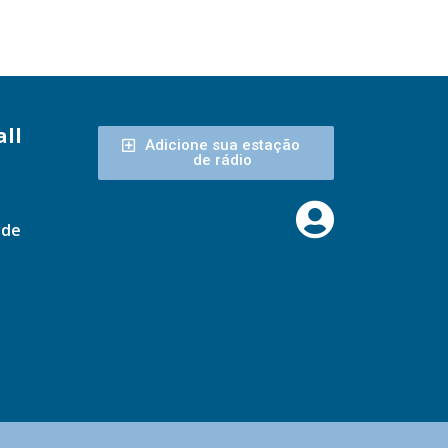
ll
Adicione sua estação
de rádio
ade