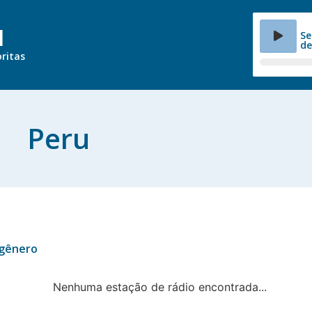
l
Se
de
ritas
Peru
 gênero
Nenhuma estação de rádio encontrada...