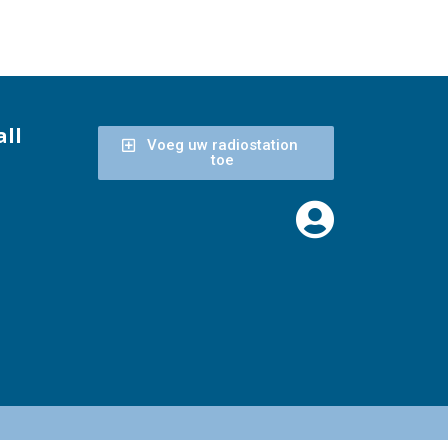
ll
Voeg uw radiostation
toe