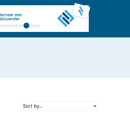
lecteer een
diozender