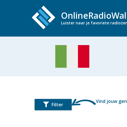
OnlineRadioWal
Luister naar je favoriete radioze
Vind jouw ge
Filter