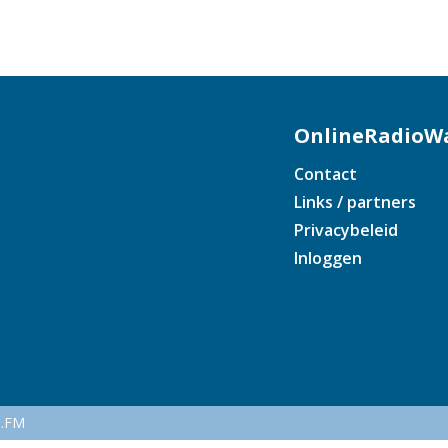
OnlineRadioWa
Contact
Links / partners
Privacybeleid
Inloggen
e.FM