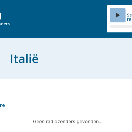
l
Se
ra
nders
Italië
nre
Geen radiozenders gevonden...